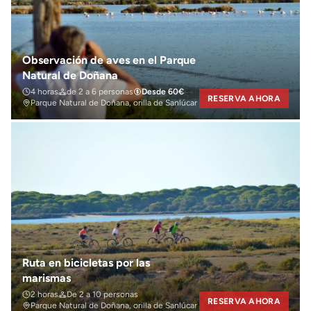
Observación de aves en el Parque
Natural de Doñana
4 horas
de 2 a 6 personas
Desde 60€
RESERVA AHORA
Parque Natural de Doñana, orilla de Sanlúcar
Ruta en bicicletas por las
marismas
2 horas
De 2 a 10 personas
RESERVA AHORA
Parque Natural de Doñana, orilla de Sanlúcar