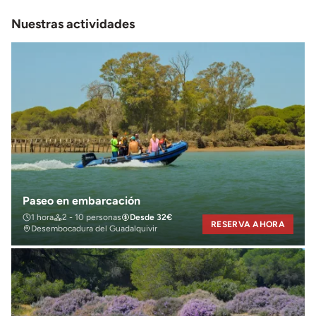
Nuestras actividades
Paseo en embarcación
1 hora
2 - 10 personas
Desde 32€
RESERVA AHORA
Desembocadura del Guadalquivir