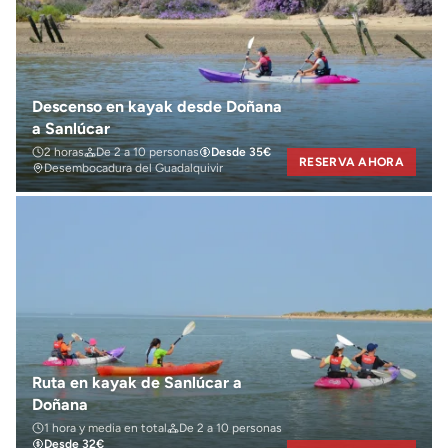
Descenso en kayak desde Doñana
a Sanlúcar
2 horas
De 2 a 10 personas
Desde 35€
RESERVA AHORA
Desembocadura del Guadalquivir
Ruta en kayak de Sanlúcar a
Doñana
1 hora y media en total
De 2 a 10 personas
Desde 32€