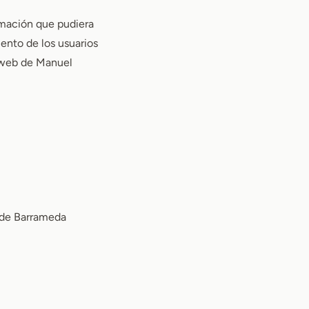
rmación que pudiera
iento de los usuarios
o web de Manuel
r de Barrameda