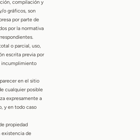
ición, compilación y
/o gráficos, son
presa por parte de
dos por la normativa
orrespondientes.
tal o parcial, uso,
ón escrita previa por
n incumplimiento
arecer en el sitio
e cualquier posible
iza expresamente a
b, y en todo caso
de propiedad
a existencia de