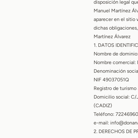
disposición legal qu
Manuel Martínez Álv
aparecer en el sitio
dichas obligaciones
Martínez Álvarez
1. DATOS IDENTIFI
Nombre de dominio
Nombre comercial: 
Denominación socia
NIF 49037051Q
Registro de turism
Domicilio social: C
(CADIZ)
Teléfono: 7224696
e-mail:
info@donan
2. DERECHOS DE P