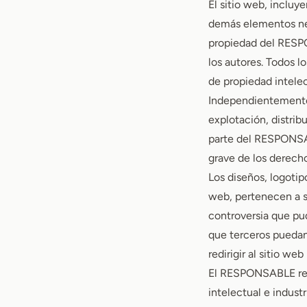
El sitio web, incluy
demás elementos nec
propiedad del RESPO
los autores. Todos 
de propiedad intelec
Independientemente d
explotación, distrib
parte del RESPONSA
grave de los derecho
Los diseños, logotip
web, pertenecen a s
controversia que pu
que terceros puedan 
redirigir al sitio we
El RESPONSABLE reco
intelectual e indust