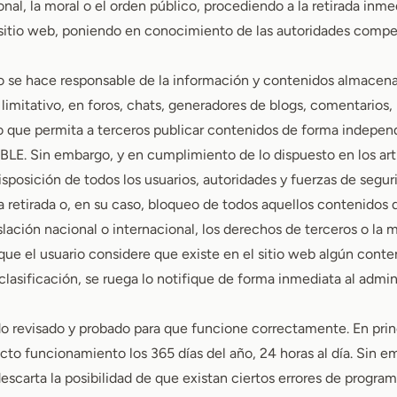
onal, la moral o el orden público, procediendo a la retirada inme
 sitio web, poniendo en conocimiento de las autoridades comp
e hace responsable de la información y contenidos almacenad
limitativo, en foros, chats, generadores de blogs, comentarios, 
o que permita a terceros publicar contenidos de forma independ
. Sin embargo, y en cumplimiento de lo dispuesto en los artíc
sposición de todos los usuarios, autoridades y fuerzas de segu
a retirada o, en su caso, bloqueo de todos aquellos contenidos
islación nacional o internacional, los derechos de terceros o la m
que el usuario considere que existe en el sitio web algún conte
clasificación, se ruega lo notifique de forma inmediata al admini
ido revisado y probado para que funcione correctamente. En pri
ecto funcionamiento los 365 días del año, 24 horas al día. Sin e
arta la posibilidad de que existan ciertos errores de program