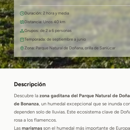
Duración:
2 hora y media
Distancia:
Unos 40 km
Grupos:
de 2 a 6 personas
Temporada:
de septiembre a junio
Zona:
Parque Natural de Doñana, orilla de Sanlúcar
Descripción
Descubre la
zona gaditana del Parque Natural de Doñ
de Bonanza
, un humedal excepcional que se inunda con 
dependen solo de lluvias. Este ecosistema clave de Doña
rosa a los flamencos.
Las
marismas
son el humedal más importante de Europa, 