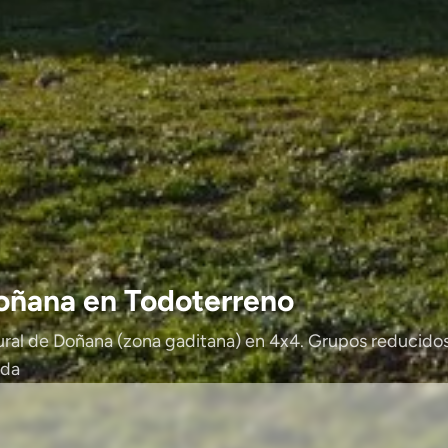
Doñana en Todoterreno
ural de Doñana (zona gaditana) en 4x4. Grupos reducidos
ada