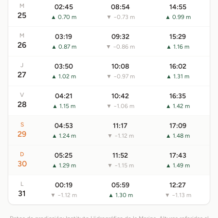
M
02:45
08:54
14:55
25
▲ 0.70 m
▼ −0.73 m
▲ 0.99 m
M
03:19
09:32
15:29
26
▲ 0.87 m
▼ −0.86 m
▲ 1.16 m
J
03:50
10:08
16:02
27
▲ 1.02 m
▼ −0.97 m
▲ 1.31 m
V
04:21
10:42
16:35
28
▲ 1.15 m
▼ −1.06 m
▲ 1.42 m
S
04:53
11:17
17:09
29
▲ 1.24 m
▼ −1.12 m
▲ 1.48 m
D
05:25
11:52
17:43
30
▲ 1.29 m
▼ −1.15 m
▲ 1.49 m
L
00:19
05:59
12:27
31
▼ −1.12 m
▲ 1.30 m
▼ −1.13 m