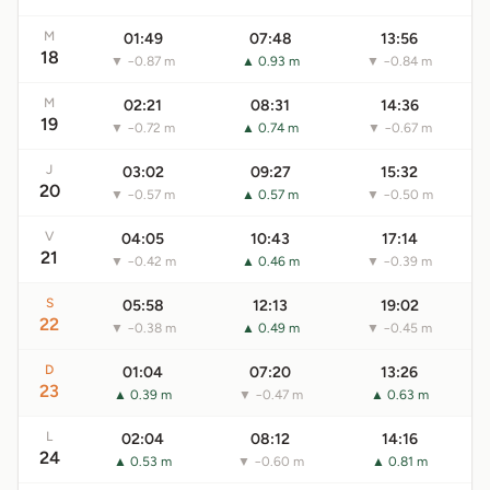
M
01:49
07:48
13:56
18
▼ −0.87 m
▲ 0.93 m
▼ −0.84 m
M
02:21
08:31
14:36
19
▼ −0.72 m
▲ 0.74 m
▼ −0.67 m
J
03:02
09:27
15:32
20
▼ −0.57 m
▲ 0.57 m
▼ −0.50 m
V
04:05
10:43
17:14
21
▼ −0.42 m
▲ 0.46 m
▼ −0.39 m
S
05:58
12:13
19:02
22
▼ −0.38 m
▲ 0.49 m
▼ −0.45 m
D
01:04
07:20
13:26
23
▲ 0.39 m
▼ −0.47 m
▲ 0.63 m
L
02:04
08:12
14:16
24
▲ 0.53 m
▼ −0.60 m
▲ 0.81 m