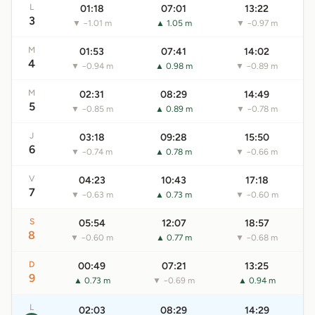
L
01:18
07:01
13:22
3
▼ −1.01 m
▲ 1.05 m
▼ −0.97 m
M
01:53
07:41
14:02
4
▼ −0.94 m
▲ 0.98 m
▼ −0.89 m
M
02:31
08:29
14:49
5
▼ −0.85 m
▲ 0.89 m
▼ −0.78 m
J
03:18
09:28
15:50
6
▼ −0.74 m
▲ 0.78 m
▼ −0.66 m
V
04:23
10:43
17:18
7
▼ −0.63 m
▲ 0.73 m
▼ −0.60 m
S
05:54
12:07
18:57
8
▼ −0.60 m
▲ 0.77 m
▼ −0.68 m
D
00:49
07:21
13:25
9
▲ 0.73 m
▼ −0.69 m
▲ 0.94 m
L
02:03
08:29
14:29