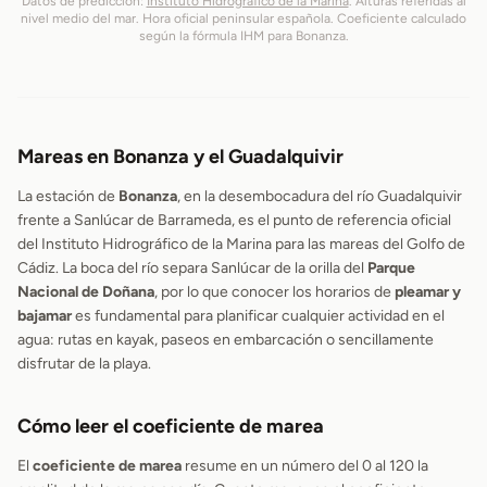
Datos de predicción:
Instituto Hidrográfico de la Marina
. Alturas referidas al
nivel medio del mar. Hora oficial peninsular española. Coeficiente calculado
según la fórmula IHM para Bonanza.
Mareas en Bonanza y el Guadalquivir
La estación de
Bonanza
, en la desembocadura del río Guadalquivir
frente a Sanlúcar de Barrameda, es el punto de referencia oficial
del Instituto Hidrográfico de la Marina para las mareas del Golfo de
Cádiz. La boca del río separa Sanlúcar de la orilla del
Parque
Nacional de Doñana
, por lo que conocer los horarios de
pleamar y
bajamar
es fundamental para planificar cualquier actividad en el
agua: rutas en kayak, paseos en embarcación o sencillamente
disfrutar de la playa.
Cómo leer el coeficiente de marea
El
coeficiente de marea
resume en un número del 0 al 120 la