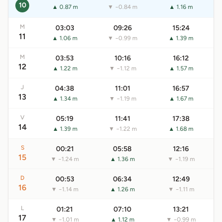
10
▲ 0.87 m
▼ −0.84 m
▲ 1.16 m
M
03:03
09:26
15:24
11
▲ 1.06 m
▼ −0.99 m
▲ 1.39 m
M
03:53
10:16
16:12
12
▲ 1.22 m
▼ −1.12 m
▲ 1.57 m
J
04:38
11:01
16:57
13
▲ 1.34 m
▼ −1.19 m
▲ 1.67 m
V
05:19
11:41
17:38
14
▲ 1.39 m
▼ −1.22 m
▲ 1.68 m
S
00:21
05:58
12:16
15
▼ −1.24 m
▲ 1.36 m
▼ −1.19 m
D
00:53
06:34
12:49
16
▼ −1.14 m
▲ 1.26 m
▼ −1.11 m
L
01:21
07:10
13:21
17
▼ −1.01 m
▲ 1.12 m
▼ −0.99 m