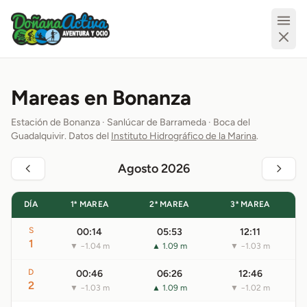
Mareas en Bonanza
Estación de Bonanza · Sanlúcar de Barrameda · Boca del
Guadalquivir. Datos del
Instituto Hidrográfico de la Marina
.
Agosto 2026
DÍA
1ª MAREA
2ª MAREA
3ª MAREA
S
00:14
05:53
12:11
1
▼ −1.04 m
▲ 1.09 m
▼ −1.03 m
D
00:46
06:26
12:46
2
▼ −1.03 m
▲ 1.09 m
▼ −1.02 m